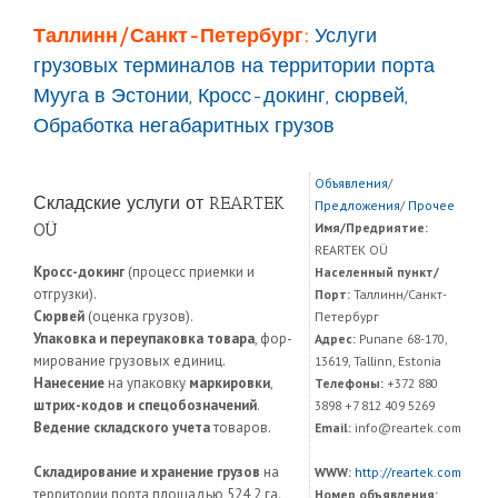
Таллинн/Санкт-Петербург:
Услуги
грузовых терминалов на территории порта
Мууга в Эстонии, Кросс-докинг, сюрвей,
Обработка негабаритных грузов
Объявления
/
Складские услуги от REARTEK
Предложения
/
Прочее
OÜ
Имя/Предриятие:
REARTEK OÜ
Кросс-докинг
(процесс приемки и
Населенный пункт/
отгрузки).
Порт:
Таллинн/Санкт-
Сюрвей
(оценка грузов).
Петербург
Упаковка и переупаковка товара
, фор­
Адрес:
Punane 68-170,
мирование грузовых единиц.
13619, Tallinn, Estonia
Нанесение
на упаковку
маркировки
,
Телефоны:
+372 880
штрих-кодов и спецобозначений
.
3898 +7 812 409 5269
Ведение складского учета
товаров.
Email:
info@reartek.com
Складирование и хранение грузов
на
WWW:
http://reartek.com
территории порта площадью 524,2 га.
Номер объявления: