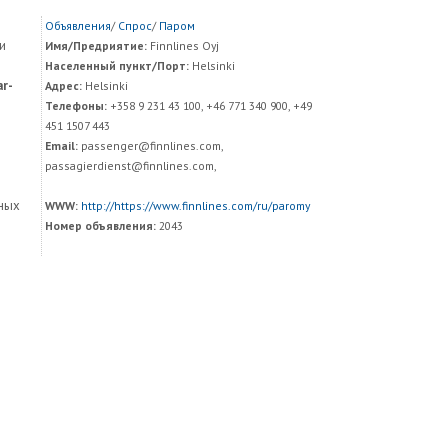
Объявления
/
Спрос
/
Паром
и
Имя/Предриятие:
Finnlines Oyj
Населенный пункт/Порт:
Helsinki
r-
Адрес:
Helsinki
Телефоны:
+358 9 231 43 100, +46 771 340 900, +49
451 1507 443
Email:
passenger@finnlines.com,
passagierdienst@finnlines.com,
ных
WWW:
http://https://www.finnlines.com/ru/paromy
Номер объявления:
2043