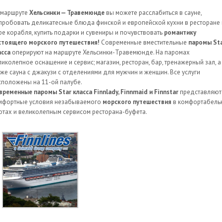
 маршруте
Хельсинки — Травемюнде
вы можете расслабиться в сауне,
пробовать деликатесные блюда финской и европейской кухни в ресторане 
фе корабля, купить подарки и сувениры и почувствовать
романтику
стоящего морского путешествия!
Современные вместительные
паромы Sta
асса
оперируют на маршруте Хельсинки-Травемюнде. На паромах
ликолепное оснащение и сервис; магазин, ресторан, бар, тренажерный зал, а
кже сауна с джакузи с отделениями для мужчин и женщин. Все услуги
сположены на 11-ой палубе.
временные паромы Star класса Finnlady, Finnmaid и Finnstar
представляют
мфортные условия незабываемого
морского путешествия
в комфортабель
ютах и великолепным сервисом ресторана-буфета.