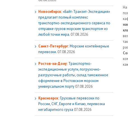
На
Новосибирск:
«Байт-Транзит-Экспедиция»
по
предлагает полный комплекс
ка
транспортно-экспедиционного сервиса по
на
отправке грузов морским транспортом из
кл
любой точки мира.
07.08.2026
ве
та
Санкт-Петербург:
Морские контейнерные
ра
перевозки.
07.08.2026
Со
ко
Ростов-на-Дону:
Транспортно-
ка
экспедиционные услуги, погрузочно-
разгрузочные работы, склад таможенное
оформление в Ростовском морском
универсальном порту
07.08.2026
Красноярск:
Грузовые перевозки по
России, СНГ, Европе и Китаю, перевозка
негабаритного груза
07.08.2026