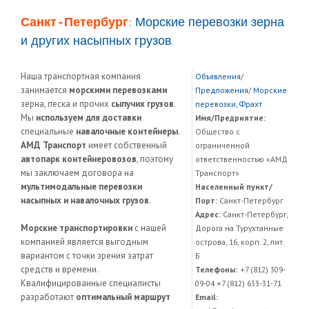
Санкт-Петербург:
Морские перевозки зерна
и других насыпных грузов.
Наша транспортная компания
Объявления
/
занимается
морскими перевозками
Предложения
/
Морские
зерна, песка и прочих
сыпучих грузов
.
перевозки, Фрахт
Мы
используем для доставки
Имя/Предриятие:
специальные
навалочные контейнеры
.
Общество с
АМД Транспорт
имеет собственный
ограниченной
автопарк контейнеровозов
, поэтому
ответственностью «АМД
мы заключаем договора на
Транспорт»
мультимодальные перевозки
Населенный пункт/
насыпных и навалочных грузов
.
Порт:
Санкт-Петербург
Адрес:
Санкт-Петербург,
Морские транспортировки
с нашей
Дорога на Турухтанные
компанией является выгодным
острова, 16, корп. 2, лит.
вариантом с точки зрения затрат
Б
средств и времени.
Телефоны:
+7 (812) 309-
Квалифицированные специалисты
09-04 +7 (812) 633-31-71
разработают
оптимальный маршрут
Email: