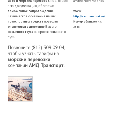
авто и морских перевозок
, подготовят
amd@amdtransport.ru
всю документацию, обеспечат
таможенное сопровождение
.
WWW:
Техническое оснащение наших
http://amdtransport.ru/
транспортных средств
позволит
Номер объявления:
отслеживать движение
Вашего
2348
насыпного груза
на протяжении всего
пути.
Позвоните (812) 309 09 04,
чтобы узнать тарифы на
морские перевозки
компании
АМД Транспорт
.