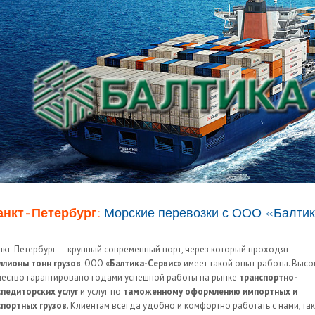
анкт-Петербург:
Морские перевозки с ООО «Балтик
нкт-Петербург — крупный современный порт, через который проходят
ллионы тонн грузов
. ООО «
Балтика-Сервис
» имеет такой опыт работы. Выс
чество гарантировано годами успешной работы на рынке
транспортно-
спедиторских услуг
и услуг по
таможенному оформлению импортных и
спортных грузов
. Клиентам всегда удобно и комфортно работать с нами, так