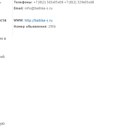
ь
Телефоны:
+7 (812) 363x05x08 +7 (812) 329x05x68
Email:
info@baltika-s.ru
йств
WWW:
http://baltika-s.ru
Номер объявления:
2936
ми в
-
ий.
мую