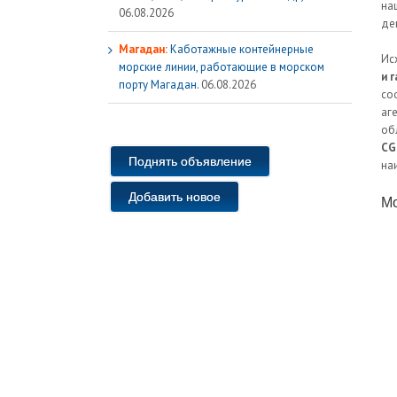
на
06.08.2026
де
Магадан:
Каботажные контейнерные
Ис
морские линии, работающие в морском
и 
порту Магадан.
06.08.2026
со
аг
об
C
Поднять объявление
на
Добавить новое
Мо