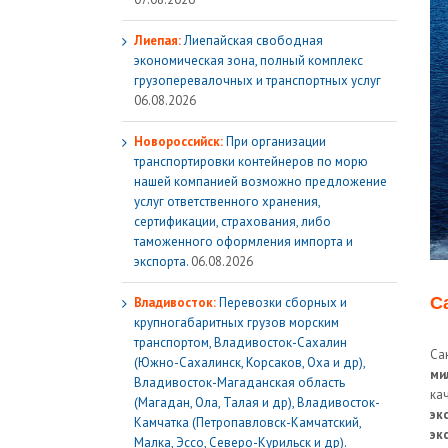
Лиепая:
Лиепайская свободная
экономическая зона, полный комплекс
грузoперевалочных и транспортных услуг
06.08.2026
Новороссийск:
При организации
транспортировки контейнеров по морю
нашей компанией возможно предложение
услуг ответственного хранения,
сертификации, страхования, либо
таможенного оформления импорта и
экспорта.
06.08.2026
С
Владивосток:
Перевозки сборных и
крупногабаритных грузов морским
транспортом, Владивосток-Сахалин
Са
(Южно-Сахалинск, Корсаков, Оха и др),
ми
Владивосток-Магаданская область
ка
(Магадан, Ола, Талая и др), Владивосток-
эк
Камчатка (Петропавловск-Камчатский,
эк
Малка, Эссо, Северо-Курильск и др).