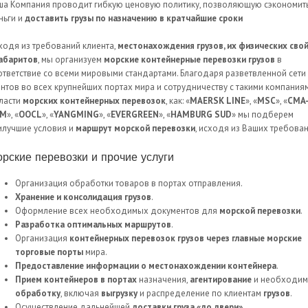
ша Компания проводит гибкую ценовую политику, позволяющую сэкономит
ньги и
доставить грузы по назначению в кратчайшие сроки
ходя из требований клиента,
местонахождения грузов, их физических сво
габаритов
, мы организуем
морские контейнерные перевозки грузов
в
ответствие со всеми мировыми стандартами. Благодаря разветвленной сети
ентов во всех крупнейших портах мира и сотрудничеству с такими компания
ласти
морских контейнерных перевозок
, как: «
MAERSK LINE
», «
MSC
», «
CMA
GM
», «
OOCL
», «
YANGMING
», «
EVERGREEN
», «
HAMBURG SUD
» мы подберем
илучшие условия и
маршрут морской перевозки
, исходя из Ваших требован
рские перевозки и прочие услуги
Организация обработки товаров в портах отправления.
Хранение и консолидация грузов
.
Оформление всех необходимых документов для
морской перевозки
.
Разработка оптимальных маршрутов
.
Организация
контейнерных перевозок грузов через главные морские
торговые порты
мира.
Предоставление информации о местонахождении контейнера
.
Прием контейнеров в портах
назначения,
агентирование
и необходи
обработку
, включая
выгрузку
и распределение по клиентам
грузов
.
Осуществление дальнейшей
доставки груза «до двери»
.