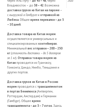
через Усть-Лугу –
до 45 – 48
, через
2820
Владивосток – до
38 – 42
. Возможна
доставка грузов из Китая на пароме
–
с
выгрузкой в Гамбурге
и
отправкой из
Любека
. Общее
время перевалки – до 5
– 10 дней
.
Доставка товара из Китая морем
осуществляется в универсальных и
специализированных
контейнерах
.
Минимальный
вес отправки – 200 – 250
кг
(
стоимость доставки – до 5 долларов
за 1 кг
).
Отправка товара морем из
Китая
проводится из Гуанчжоу,
Гонконга, Циндо, Нинбо, Тяньцзиня и
других портов.
Доставка грузов из Китая в Россию
морем
проводится с
трансшипментом
в портах Бенилюкса
(Антверпен,
Роттердам, Амстердам) и Германии
(Гамбург). Общее
время
трансшипмента – до 3 – 7 суток
. Здесь