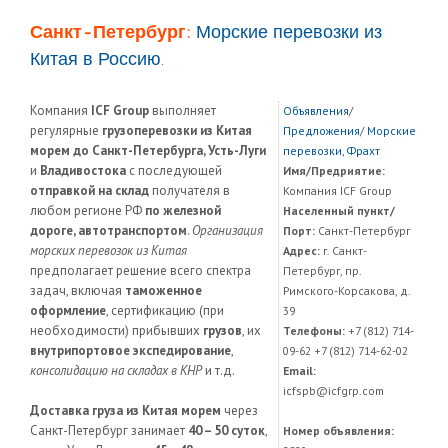
Санкт-Петербург:
Морские перевозки из
Китая в Россию.
Компания
ICF Group
выполняет
Объявления
/
регулярные
грузоперевозки из Китая
Предложения
/
Морские
морем до Санкт-Петербурга, Усть-Луги
перевозки, Фрахт
и
Владивостока
с последующей
Имя/Предриятие:
отправкой на склад
получателя в
Компания ICF Group
любом регионе РФ
по железной
Населенный пункт/
дороге, автотранспортом
.
Организация
Порт:
Санкт-Петербург
морских перевозок из Китая
Адрес:
г. Санкт-
предполагает решение всего спектра
Петербург, пр.
задач, включая
таможенное
Римского-Корсакова, д.
оформление
, сертификацию (при
39
необходимости) прибывших
грузов
, их
Телефоны:
+7 (812) 714-
внутрипортовое экспедирование
,
09-62 +7 (812) 714-62-02
консолидацию на складах в КНР
и т.д.
Email:
icfspb@icfgrp.com
Доставка груза из Китая морем
через
Санкт-Петербург занимает
40 – 50 суток
,
Номер объявления: