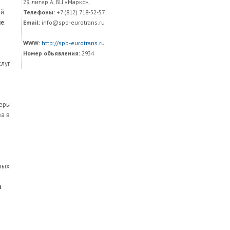
29, литер А, БЦ «Маркс»,
ей
Телефоны:
+7 (812) 718-52-57
ие
.
Email:
info@spb-eurotrans.ru
WWW:
http://spb-eurotrans.ru
Номер объявления:
2934
слуг
жеры
а в
овых
и