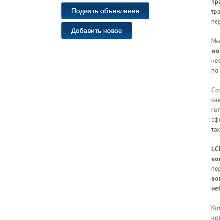
тр
Поднять объявление
тр
пе
Добавить новое
Мы
мо
не
по
Со
ка
го
сф
та
LC
ко
пе
ко
не
Ко
но