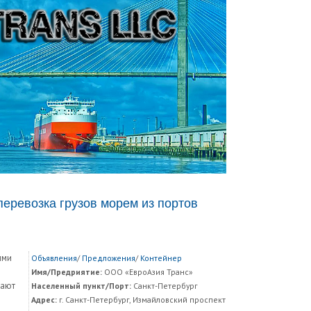
еревозка грузов морем из портов
ыми
Объявления
/
Предложения
/
Контейнер
Имя/Предриятие:
ООО «ЕвроАзия Транс»
лают
Населенный пункт/Порт:
Санкт-Петербург
Адрес:
г. Санкт-Петербург, Измайловский проспект