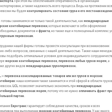
анспорта
. При этом мы обеспечиваем оперативность в организации
анспортировки, а также надежность всего процесса. Ведь на протяжении вс
ревозки мы будем
контролировать состояние груза и его местонахожден
 готовы занимаемся не только такой деятельностью, как
международные
рские контейнерные перевозки
, которые включают в себя оформление
обходимых документов и
фрахта
, но также еще и полноценный комплекс у
грузовым перевозкам
.
трудники нашей фирмы готовы провести консультации при возникновении
ких-либо вопросов, связанных с нашей деятельностью. Также наши менед
товы подобрать оптимальные условия для индивидуального сотрудничеств
ере
морских контейнерных перевозок
,
перевозок любых грузов морем
, а
кже других видов
международных грузоперевозок
.
L — перевозка консолидированных товаров или же грузов в морских
нтейнерах
: наша компания также занимается и этой сферой в области груз
ревозок.
LCL
позволяет значительно экономить при
международных
нтейнерных перевозках морем
, потому что не нужно
оплачивать фрахт пр
большой партии
.
мпания
Евротранс
гарантирует соблюдение качества, сроков и всех
рмативов при выполнении
морских контейнерных перевозок
. У нас много