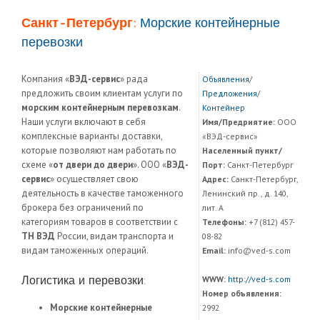
Санкт-Петербург:
Морские контейнерные
перевозки
Компания «
ВЭД-сервис
» рада
Объявления
/
предложить своим клиентам услуги по
Предложения
/
морским контейнерным перевозкам
.
Контейнер
Наши услуги включают в себя
Имя/Предриятие:
ООО
комплексные варианты доставки,
«ВЭД-сервис»
которые позволяют нам работать по
Населенный пункт/
схеме «
от двери до двери
». ООО «
ВЭД-
Порт:
Санкт-Петербург
сервис
» осуществляет свою
Адрес:
Санкт-Петербург,
деятельность в качестве таможенного
Ленинский пр., д. 140,
брокера без ограничений по
лит. А
категориям товаров в соответствии с
Телефоны:
+7 (812) 457-
ТН ВЭД
России, видам транспорта и
08-82
видам таможенных операций.
Email:
info@ved-s.com
Логистика и перевозки:
WWW:
http://ved-s.com
Номер объявления:
Морские контейнерные
2992