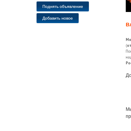
Поднять объявление
Добавить новое
В
Мо
(
о
По
на
Ро
До
Мы
п