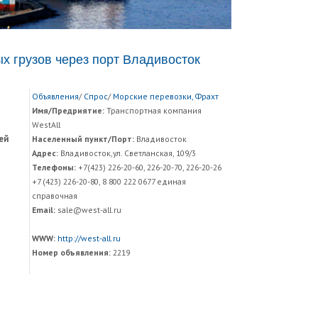
х грузов через порт Владивосток
Объявления
/
Спрос
/
Морские перевозки, Фрахт
Имя/Предриятие:
Транспортная компания
WestAll
ей
Населенный пункт/Порт:
Владивосток
Адрес:
Владивосток,ул. Светланская, 109/3
Телефоны:
+7(423) 226-20-60, 226-20-70, 226-20-26
+7 (423) 226-20-80, 8 800 222 0677 единая
справочная
Email:
sale@west-all.ru
WWW:
http://west-all.ru
Номер объявления:
2219