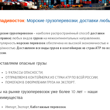
ладивосток:
Морские грузоперевозки, доставки любы
рские грузоперевозки
– наиболее распространённый способ
доставки
тправки
) любых видов
грузов
на межконтинентальных направлениях.
пулярность
морских перевозок
обеспечена их высокой экономичностью и
дёжностью.
Доставляем все виды грузов в контейнерах из стран АТР по вс
ссии
.
ставляем опасные грузы:
1-9 КЛАССЫ ОПАСНОСТИ;
ОТПРАВЛЯЕМ В КОНТЕЙНЕРАХ ИЗ СТРАН АТР ПО ВСЕЙ РОССИИ;
ПОМОГАЕМ В ОФОРМЛЕНИИ ГРУЗА НА ЭКСПОРТ.
 на рынке грузоперевозок уже более 10 лет — наши
реимущества
Импорт, Экспорт,
Каботажные перевозки
.