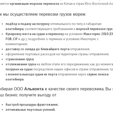
ляется
организация морских перевозок
из Китая и стран Юго-Восточной Аз
к мы осуществляем перевозки грузов морем:
подбор и подачу на погрузку
оптимального по типу и габаритам
контейнера
, соответствующего требованиям к
морской перевозке груз
букировку места на судне и перевозку
на условиях
Инкотермс 2010
(
E
FOB, CIF
и др.), подробнее о терминах и условиях Инкотермс с
комментарием;
доставку со склада до ближайшего порта
отправления;
оформление портовых расходов на территории страны отправления;
страхование груза
;
отслеживание груза
на любом этапе его передвижения, как до момент
погрузки на судно
посредством наших офисов в стране отправления, та
с момента выхода судна из порта
отправления через
сервис поиска
контейнера
.
ыбирая ООО
Альконта
в качестве своего перевозчика, Вы 
ш бизнес получите выгоду от:
быстрой процедуры фрахтования;
оптимальных портовых условий;