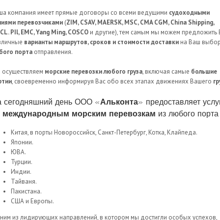
ша компания имеет прямые договоры со всеми ведущими
судоходными
ниями перевозчиками
(
ZIM, CSAV, MAERSK, MSC, CMA CGM, China Shipping,
CL. PIl, EMC, Yang Ming, COSCO
и другие), тем самым мы можем предложить
зличные
варианты маршрутов, сроков и стоимости доставки
на Ваш выбо
бого порта
отправления.
 осуществляем
морские перевозки любого груза
, включая самые
большие
ртии
, своевременно информируя Вас обо всех этапах движениях Вашего
гр
 сегодняшний день ООО «
Альконта
» предоставляет услу
о
международным морским перевозкам
из любого порта
Китая, в порты Новороссийск, Санкт-Петербург, Котка, Клайпеда.
Японии.
ЮВА.
Турции.
Индии.
Тайваня.
Пакистана.
США и Европы.
ним из лидирующих направлений, в котором мы достигли особых успехов,