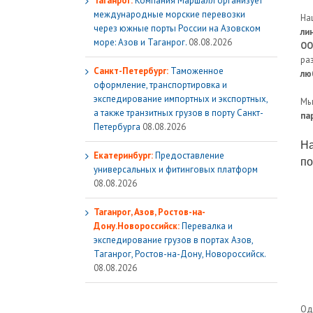
Таганрог:
Компания Маршалл организует
международные морские перевозки
На
через южные порты России на Азовском
ли
море: Азов и Таганрог.
08.08.2026
OO
ра
Санкт-Петербург:
Таможенное
лю
оформление, транспортировка и
экспедирование импортных и экспортных,
Мы
а также транзитных грузов в порту Санкт-
па
Петербурга
08.08.2026
На
Екатеринбург:
Предоставление
п
универсальных и фитинговых платформ
08.08.2026
Таганрог, Азов, Ростов-на-
Дону.Новороссийск:
Перевалка и
экспедирование грузов в портах Азов,
Таганрог, Ростов-на-Дону, Новороссийск.
08.08.2026
Од