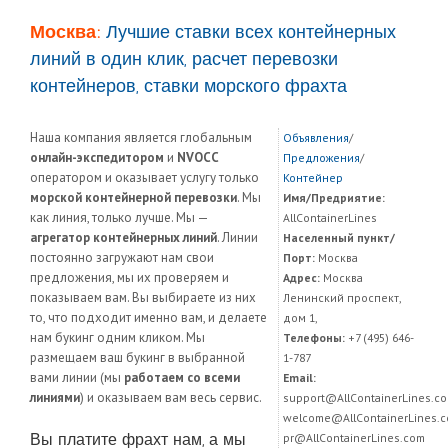
Москва:
Лучшие ставки всех контейнерных
линий в один клик, расчет перевозки
контейнеров, ставки морского фрахта
Наша компания является глобальным
Объявления
/
онлайн-экспедитором
и
NVOCC
Предложения
/
оператором и оказывает услугу только
Контейнер
морской контейнерной перевозки
. Мы
Имя/Предриятие:
как линия, только лучше. Мы —
AllContainerLines
агрегатор контейнерных линий
. Линии
Населенный пункт/
постоянно загружают нам свои
Порт:
Москва
предложения, мы их проверяем и
Адрес:
Москва
показываем вам. Вы выбираете из них
Ленинский проспект,
то, что подходит именно вам, и делаете
дом 1,
нам букинг одним кликом. Мы
Телефоны:
+7 (495) 646-
размещаем ваш букинг в выбранной
1-787
вами линии (мы
работаем со всеми
Email:
линиями
) и оказываем вам весь сервис.
support@AllContainerLines.co
welcome@AllContainerLines.c
Вы платите фрахт нам, а мы
pr@AllContainerLines.com