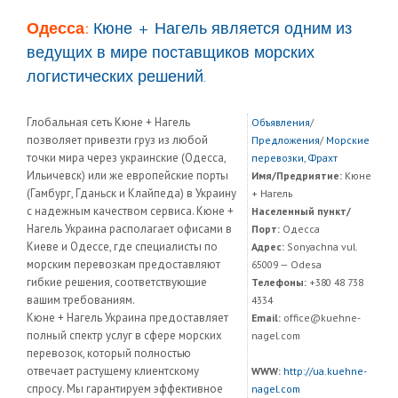
Одесса:
Кюне + Нагель является одним из
ведущих в мире поставщиков морских
логистических решений.
Глобальная сеть Кюне + Нагель
Объявления
/
позволяет привезти груз из любой
Предложения
/
Морские
точки мира через украинские (Одесса,
перевозки, Фрахт
Ильичевск) или же европейские порты
Имя/Предриятие:
Кюне
(Гамбург, Гданьск и Клайпеда) в Украину
+ Нагель
с надежным качеством сервиса. Кюне +
Населенный пункт/
Нагель Украина располагает офисами в
Порт:
Одесса
Киеве и Одессе, где специалисты по
Адрес:
Sonyachna vul.
морским перевозкам предоставляют
65009 — Odesa
гибкие решения, соответствующие
Телефоны:
+380 48 738
вашим требованиям.
4334
Кюне + Нагель Украина предоставляет
Email:
office@kuehne-
полный спектр услуг в сфере морских
nagel.com
перевозок, который полностью
отвечает растущему клиентскому
WWW:
http://ua.kuehne-
спросу. Мы гарантируем эффективное
nagel.com