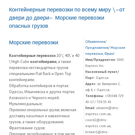
Контейнерные перевозки по всему миру \»от
двери до двери». Морские перевозки
опасных грузов.
Морские перевозки:
Объявления
/
Предложения
/
Морские
перевозки, Фрахт
Контейнерные перевозки
20 \’, 40\’ и 40
Имя/Предриятие:
DNS
\’High-Cube
контейнерами
, а также
Express Inc.
перевозка нестандартных грузов
Населенный пункт/
специальными Flat Rack и Open Top
Порт:
Одесса
контейнерами;
Адрес:
ул. Базарная 2,
Обработка контейнеров в портах
оф.6, г. Одесса,
Одессы, Ильичевска и других портах
Телефоны:
+38 048 729
Азовского и Черного морей;
43-17 / 729-35 43
Мультимодальные;
Email:
ukraine@dns-
Перевозка генеральных грузов
, включая
express.com.ua,
доставку насыпных и навалочных
coord2@dns-
грузов, а также оборудования;
express.com.ua,
Фрахтование судов;
broker1@dns-
Портовое экспедирование
, в том числе