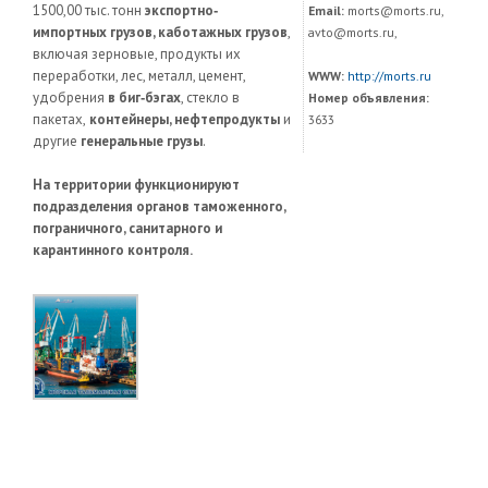
1500,00 тыс. тонн
экспортно‐
Email:
morts@morts.ru,
импортных грузов, каботажных грузов
,
avto@morts.ru,
включая зерновые, продукты их
переработки, лес, металл, цемент,
WWW:
http://morts.ru
удобрения
в биг‐бэгах
, стекло в
Номер объявления:
пакетах,
контейнеры, нефтепродукты
и
3633
другие
генеральные грузы
.
На территории функционируют
подразделения органов таможенного,
пограничного, санитарного и
карантинного контроля.