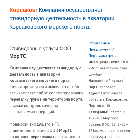
Корсаков:
Компания осуществляет
стивидорную деятельность в акватории
Корсаковского морского порта.
Объявления
/
Стивидорные услуги ООО
Предложения
/
МорТС
Перевалка грузов
Имя/Предриятие:
ООО
Компания осуществляет стивидорную
«Морская тальманская
деятельность в акватории
служба»
Корсаковского морского порта
.
Населенный пункт/
Стивидорные услуги включают в себя
Порт:
Корсаков
весь комплекс работ, сопровождающих
Адрес:
Сахалинская
перевалку грузов на территории порта
,
область, г. Корсаков, ул.
а также контроль качества
Портовая, 10
выполняемых операций.
Телефоны:
Телефон:
483–483 Морской
Мощности входящего в ГК
Вокзал: 8 (42435) 2–23–
стивидорного актива ООО
МорТС
52 Коммерческий отдел
позволяют
переваливать
в год около
8 (42435) 4–53–09