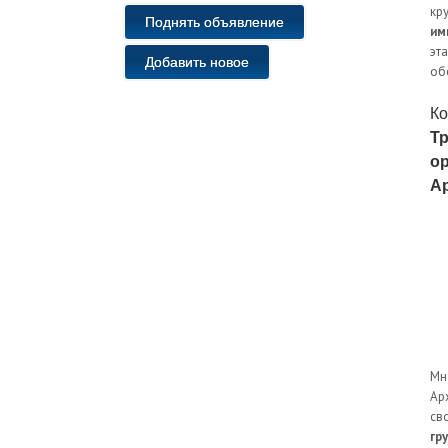
кр
Поднять объявление
им
эт
Добавить новое
об
Ко
Т
ор
А
Мн
Ар
св
гр