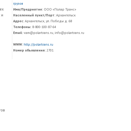
грузов
сех
Имя/Предриятие:
ООО «Полар Транс»
 и
Населенный пункт/Порт:
Архангельск
Адрес:
Архангельск, ул. Победы д. 68
Телефоны:
8-800-100-87-64
Email:
vam@polartrans.ru, info@polartrans.ru
WWW:
http://polartrans.ru
Номер объявления:
2701
тов