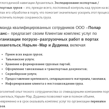
углогодичной навигации Архангельск.
Экспедирование экспортных /
портных грузов
– это, прежде всего, постоянный контроль над грузом на в
апах его обработки в порту, что помогает значительно ускорить этот процесс
еспечить полную сохранность груза.
манда квалифицированных сотрудников ООО «
Полар
ранс
» предлагает своим Клиентам комплекс услуг по
ганизации погрузо-разгрузочных работ в портах
рхангельск, Нарьян-Мар и Дудинка
, включая:
Прием всех видов грузов;
Тальманские услуги;
Хранение и формирование грузовых партий;
Оформление таможенных и транспортных документов;
Сюрвейерские услуги;
Предоставление крепежного, сепарационного материала, такелажа;
Информирование клиента о местонахождении груза.
оголетний опыт тесного сотрудничества со стивидорными компаниями пор
хангельск, Нарьян-Мар, Дудинка позволяют нам в полном объеме,
оевременно и в срок оказывать комплекс услуг по организации
перевалки
узов
.