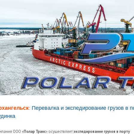
рхангельск:
Перевалка и экспедирование грузов в п
удинка
мпания ООО «
Полар Транс
» осуществляет
экспедирование грузов в порту