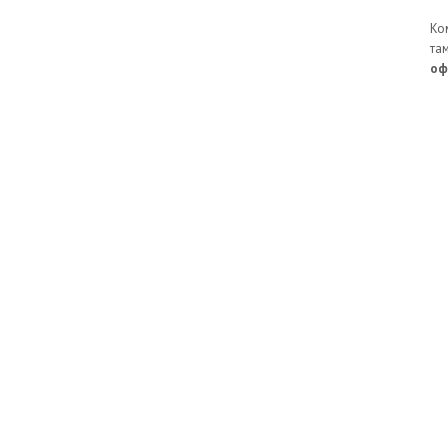
Ко
та
оф