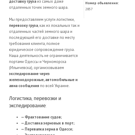
доставку груза
из самых даже
Номер объявления:
отдаленных точек земного шара.
2857
Мы предоставляем услуги логистики,
перевозку груза
, как из локальных так и
отдаленных частей земного шара и
последующей его доставке по месту
требования клиента, полное
юридическое сопровождение груза.
Наша деятельность не ограничивается
портами Одессы и Черноморска
(Ильичевска), организовываем
экспедирование через
железнодорожные, автомобильные и
авиа сообщения
по всей Украине.
Логистика, перевозки и
экспедирование:
— Фрахтование судов;
— Доставка зерновых в порт;
— Перевалка зерна в Одессе;