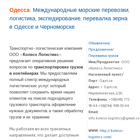
Одесса:
Международные морские перевозки,
логистика, экспедирование, перевалка зерна
в Одессе и Черноморске
Объявления
/
Транспортно-логистическая компания
Предложения
/
ООО «
Колесо Логистикс
»
Перевалка грузов
предлагает оперативное решение
Имя/Предриятие:
ООО
вопросов по
транспортировке грузов
«Колесо Логистикс»
в контейнерах
. Мы предоставляем
Населенный пункт/
полный спектр международных
Порт:
Одесса
логистических услуг, который
Адрес:
г. Одесса,
позволяет сохранить время наших
Маразлиевская,1/20,
клиентов на поиски подходящего
Телефоны:
+38(‎048) 772-
грузового транспорта, оформление
90-04 +38(094) 998-30-04
нужных документов, а также обработку
Email:
грузов и их хранение.
info.koleso.logistics@gmail.c
Мы работаем во всех транзитных
WWW:
http://:koleso-
направлениях, что делает доступным
logistics.com/