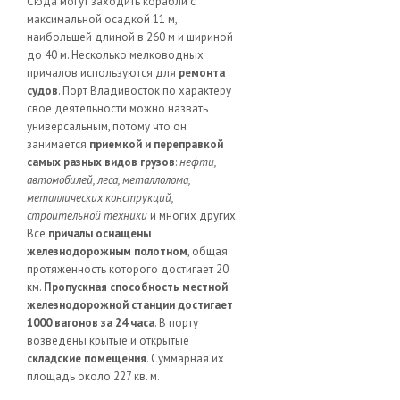
Сюда могут заходить корабли с
максимальной осадкой 11 м,
наибольшей длиной в 260 м и шириной
до 40 м. Несколько мелководных
причалов используются для
ремонта
судов
. Порт Владивосток по характеру
свое деятельности можно назвать
универсальным, потому что он
занимается
приемкой и переправкой
самых разных видов грузов
:
нефти,
автомобилей, леса, металлолома,
металлических конструкций,
строительной техники
и многих других.
Все
причалы оснащены
железнодорожным полотном
, общая
протяженность которого достигает 20
км.
Пропускная способность местной
железнодорожной станции достигает
1000 вагонов за 24 часа
. В порту
возведены крытые и открытые
складские помещения
. Суммарная их
площадь около 227 кв. м.