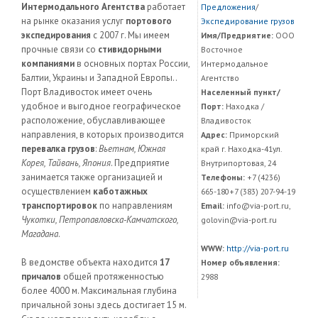
Интермодального Агентства
работает
Предложения
/
на рынке оказания услуг
портового
Экспедирование грузов
экспедирования
с 2007 г. Мы имеем
Имя/Предриятие:
ООО
прочные связи со
стивидорными
Восточное
компаниями
в основных портах России,
Интермодальное
Балтии, Украины и Западной Европы..
Агентство
Порт Владивосток имеет очень
Населенный пункт/
удобное и выгодное географическое
Порт:
Находка /
расположение, обуславливающее
Владивосток
направления, в которых производится
Адрес:
Приморский
перевалка грузов
:
Вьетнам, Южная
край г. Находка-41ул.
Корея, Тайвань, Япония
. Предприятие
Внутрипортовая, 24
занимается также организацией и
Телефоны:
+7 (4236)
осуществлением
каботажных
665-180+7 (383) 207-94-19
транспортировок
по направлениям
Email:
info@via-port.ru,
Чукотки, Петропавловска-Камчатского,
golovin@via-port.ru
Магадана
.
WWW:
http://via-port.ru
В ведомстве объекта находится
17
Номер объявления:
причалов
общей протяженностью
2988
более 4000 м. Максимальная глубина
причальной зоны здесь достигает 15 м.