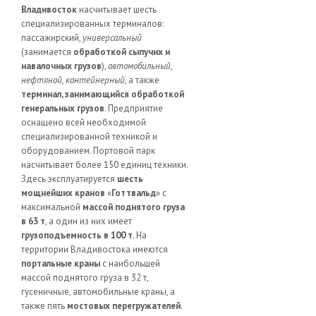
Владивосток
насчитывает шесть
специализированных терминалов:
пассажирский,
универсальный
(занимается
обработкой сыпучих и
навалочных грузов
),
автомобильный,
нефтяной, контейнерный
, а также
терминал, занимающийся обработкой
генеральных грузов
. Предприятие
оснащено всей необходимой
специализированной техникой и
оборудованием. Портовой парк
насчитывает более 150 единиц техники.
Здесь эксплуатируется
шесть
мощнейших кранов
«
Готтвальд
» с
максимальной
массой поднятого груза
в 63 т
, а один из них имеет
грузоподъемность в 100 т
. На
территории Владивостока имеются
портальные краны
с наибольшей
массой поднятого груза в 32 т,
гусеничные, автомобильные краны, а
также пять
мостовых перегружателей
.