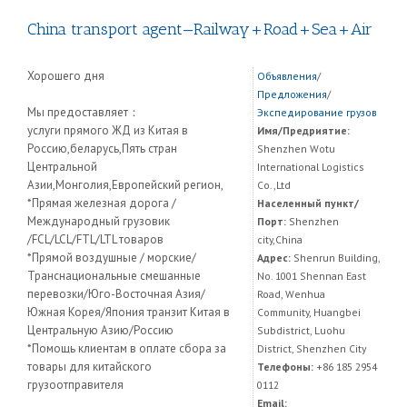
China transport agent—Railway+Road+Sea+Air
Хорошего дня
Объявления
/
Предложения
/
Мы предоставляет：
Экспедирование грузов
услуги прямого ЖД из Китая в
Имя/Предриятие:
Россию,беларусь,Пять стран
Shenzhen Wotu
Центральной
International Logistics
Азии,Монголия,Европейский регион,
Co.,Ltd
*Прямая железная дорога /
Населенный пункт/
Международный грузовик
Порт:
Shenzhen
/FCL/LCL/FTL/LTL товаров
city,China
*Прямой воздушные / морские/
Адрес:
Shenrun Building,
Транснациональные смешанные
No. 1001 Shennan East
перевозки/Юго-Восточная Азия/
Road, Wenhua
Южная Корея/Япония транзит Китая в
Community, Huangbei
Центральную Азию/Россию
Subdistrict, Luohu
*Помощь клиентам в оплате сбора за
District, Shenzhen City
товары для китайского
Телефоны:
+86 185 2954
грузоотправителя
0112
Email: