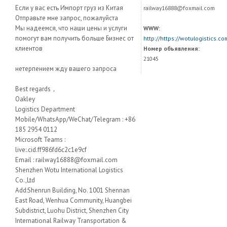
Если у вас есть Импорт груз из Китая
railway16888@foxmail.com
Отправьте мне запрос, пожалуйста
Мы надеемся, что наши цены и услуги
WWW:
помогут вам получить больше Бизнес от
http://https://wotulogistics.co
клиентов
Номер объявления:
21045
нетерпением жду вашего запроса
Best regards，
Oakley
Logistics Department
Mobile/WhatsApp/WeChat/Telegram : +86
185 2954 0112
Microsoft Teams :
live:.cid.ff986fd6c2c1e9cf
Email : railway16888@foxmail.com
Shenzhen Wotu International Logistics
Co.,Ltd
Add:Shenrun Building, No. 1001 Shennan
East Road, Wenhua Community, Huangbei
Subdistrict, Luohu District, Shenzhen City
International Railway Transportation &