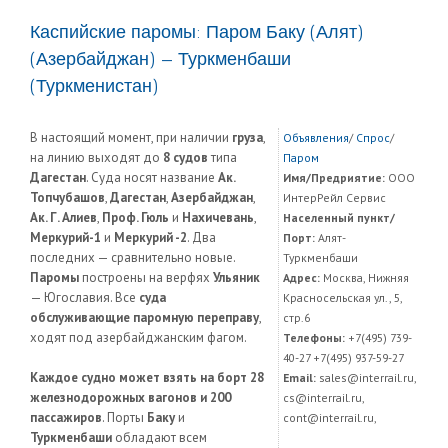
Каспийские паромы: Паром Баку (Алят)
(Азербайджан) — Туркменбаши
(Туркменистан)
В настоящий момент, при наличии
груза
,
Объявления
/
Спрос
/
на линию выходят до
8 судов
типа
Паром
Дагестан
. Суда носят название
Ак.
Имя/Предриятие:
OOO
Топчубашов
,
Дагестан
,
Азербайджан
,
ИнтерРейл Сервис
Ак. Г. Алиев
,
Проф. Гюль
и
Нахичевань
,
Населенный пункт/
Меркурий-1
и
Меркурий -2
. Два
Порт:
Алят-
последних — сравнительно новые.
Туркменбаши
Паромы
построены на верфях
Ульяник
Адрес:
Москва, Нижняя
— Югославия. Все
суда
Красносельская ул., 5,
обслуживающие паромную переправу
,
стр.6
ходят под азербайджанским фагом.
Телефоны:
+7(495) 739-
40-27 +7(495) 937-59-27
Каждое судно может взять на борт 28
Email:
sales@interrail.ru,
железнодорожных вагонов и 200
cs@interrail.ru,
пассажиров
. Порты
Баку
и
cont@interrail.ru,
Туркменбаши
обладают всем