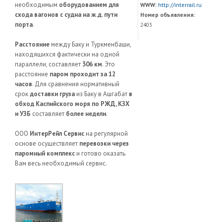
необходимым
оборудованием для
WWW:
http://interrail.ru
схода вагонов с судна на ж.д. пути
Номер объявления:
порта
.
2403
Расстояние
между Баку и Туркменбаши,
находящихся фактически на одной
параллели, составляет
306 км
. Это
расстояние
паром проходит за 12
часов
. Для сравнения нормативный
срок
доставки груза
из Баку в Ашгабат
в
обход Каспийского моря по РЖД, КЗХ
и УЗБ
составляет
более недели
.
ООО
ИнтерРейл Сервис
на регулярной
основе осуществляет
перевозки через
паромный комплекс
и готово оказать
Вам весь необходимый сервис.