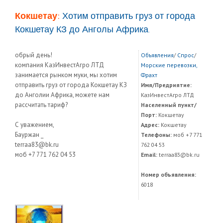
Кокшетау:
Хотим отправить груз от города
Кокшетау КЗ до Анголы Африка.
обрый день!
Объявления
/
Спрос
/
компания КазИнвестАгро ЛТД
Морские перевозки,
занимается рынком муки, мы хотим
Фрахт
отправить груз от города Кокшетау КЗ
Имя/Предриятие:
до Анголии Африка, можете нам
КазИнвестАгро ЛТД
рассчитать тариф?
Населенный пункт/
Порт:
Кокшетау
С уважением,
Адрес:
Кокшетау
Бауржан _
Телефоны:
моб +7 771
terraa83@bk.ru
762 04 53
моб +7 771 762 04 53
Email:
terraa83@bk.ru
Номер объявления:
6018