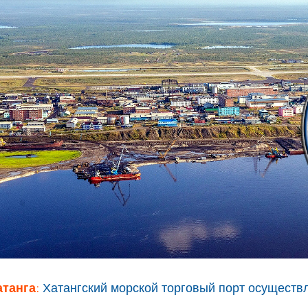
атанга:
Хатангский морской торговый порт осуществл