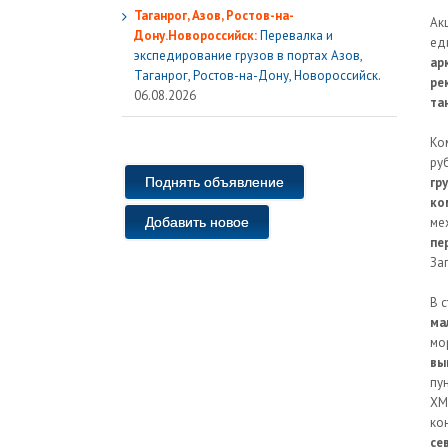
Таганрог, Азов, Ростов-на-
Ак
Дону.Новороссийск:
Перевалка и
ед
экспедирование грузов в портах Азов,
ар
Таганрог, Ростов-на-Дону, Новороссийск.
ре
06.08.2026
та
Ко
ру
Поднять объявление
гр
ко
Добавить новое
ме
пе
За
В 
ма
мо
вы
пу
ХМ
ко
се