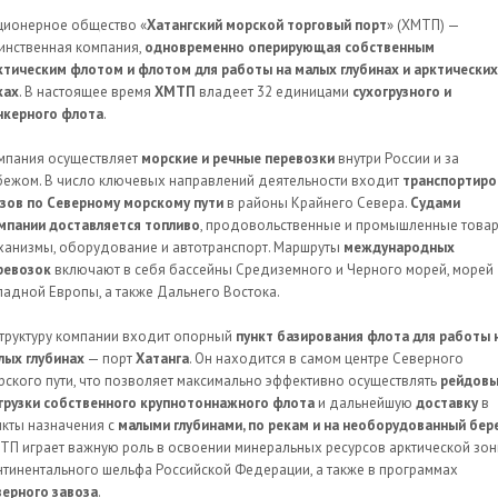
ционерное общество «
Хатангский морской торговый порт
» (ХМТП) —
инственная компания,
одновременно оперирующая собственным
ктическим флотом и флотом для работы на малых глубинах и арктических
ках
. В настоящее время
ХМТП
владеет 32 единицами
сухогрузного и
нкерного флота
.
мпания осуществляет
морские и речные перевозки
внутри России и за
бежом. В число ключевых направлений деятельности входит
транспортиро
узов по Северному морскому пути
в районы Крайнего Севера.
Судами
мпании доставляется топливо
, продовольственные и промышленные товар
ханизмы, оборудование и автотранспорт. Маршруты
международных
ревозок
включают в себя бассейны Средиземного и Черного морей, морей
падной Европы, а также Дальнего Востока.
структуру компании входит опорный
пункт базирования флота для работы 
лых глубинах
— порт
Хатанга
. Он находится в самом центре Северного
рского пути, что позволяет максимально эффективно осуществлять
рейдов
грузки собственного крупнотоннажного флота
и дальнейшую
доставку
в
нкты назначения с
малыми глубинами, по рекам и на необорудованный бер
ТП играет важную роль в освоении минеральных ресурсов арктической зон
нтинентального шельфа Российской Федерации, а также в программах
верного завоза
.