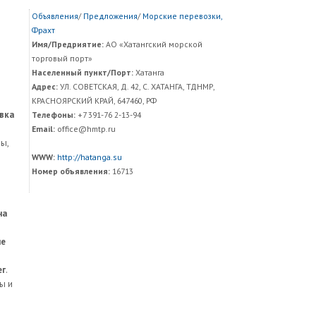
Объявления
/
Предложения
/
Морские перевозки,
Фрахт
Имя/Предриятие:
АО «Хатангский морской
торговый порт»
Населенный пункт/Порт:
Хатанга
Адрес:
УЛ. СОВЕТСКАЯ, Д. 42, С. ХАТАНГА, ТДНМР,
КРАСНОЯРСКИЙ КРАЙ, 647460, РФ
вка
Телефоны:
+7 391-76 2-13-94
Email:
office@hmtp.ru
ы,
WWW:
http://hatanga.su
Номер объявления:
16713
на
ые
ег
.
ы и