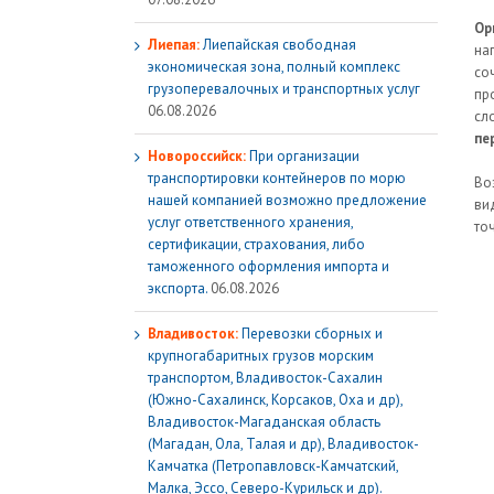
Ор
Лиепая:
Лиепайская свободная
на
экономическая зона, полный комплекс
со
грузoперевалочных и транспортных услуг
пр
06.08.2026
сл
пе
Новороссийск:
При организации
транспортировки контейнеров по морю
Во
нашей компанией возможно предложение
ви
услуг ответственного хранения,
то
сертификации, страхования, либо
таможенного оформления импорта и
экспорта.
06.08.2026
Владивосток:
Перевозки сборных и
крупногабаритных грузов морским
транспортом, Владивосток-Сахалин
(Южно-Сахалинск, Корсаков, Оха и др),
Владивосток-Магаданская область
(Магадан, Ола, Талая и др), Владивосток-
Камчатка (Петропавловск-Камчатский,
Малка, Эссо, Северо-Курильск и др).