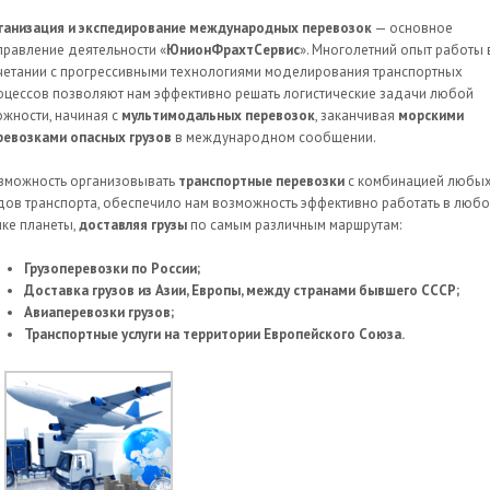
ганизация и экспедирование международных перевозок
— основное
правление деятельности «
ЮнионФрахтСервис
». Многолетний опыт работы 
четании с прогрессивными технологиями моделирования транспортных
оцессов позволяют нам эффективно решать логистические задачи любой
ожности, начиная с
мультимодальных перевозок
, заканчивая
морскими
ревозками опасных грузов
в международном сообщении.
зможность организовывать
транспортные перевозки
с комбинацией любы
дов транспорта, обеспечило нам возможность эффективно работать в люб
чке планеты,
доставляя грузы
по самым различным маршрутам:
Грузоперевозки по России;
Доставка грузов из Азии, Европы, между странами бывшего СССР;
Авиаперевозки грузов;
Транспортные услуги на территории Европейского Союза.