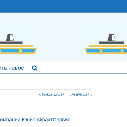
ть новое
Предыдущая
Следующая
т компании ЮнионФрахтСервис.