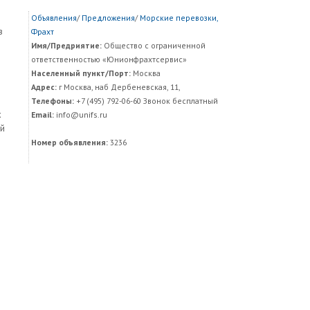
Объявления
/
Предложения
/
Морские перевозки,
в
Фрахт
Имя/Предриятие:
Общество с ограниченной
ответственностью «Юнионфрахтсервис»
Населенный пункт/Порт:
Москва
Адрес:
г Москва, наб Дербеневская, 11,
Телефоны:
+7 (495) 792-06-60 Звонок бесплатный
х
Email:
info@unifs.ru
ой
Номер объявления:
3236