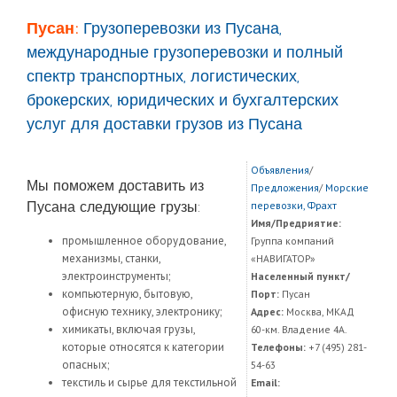
Пусан:
Грузоперевозки из Пусана,
международные грузоперевозки и полный
спектр транспортных, логистических,
брокерских, юридических и бухгалтерских
услуг для доставки грузов из Пусана
Объявления
/
Мы поможем доставить из
Предложения
/
Морские
Пусана следующие грузы:
перевозки, Фрахт
Имя/Предриятие:
промышленное оборудование,
Группа компаний
механизмы, станки,
«НАВИГАТОР»
электроинструменты;
Населенный пункт/
компьютерную, бытовую,
Порт:
Пусан
офисную технику, электронику;
Адрес:
Москва, МКАД
химикаты, включая грузы,
60-км. Владение 4А.
которые относятся к категории
Телефоны:
+7 (495) 281-
опасных;
54-63
текстиль и сырье для текстильной
Email: