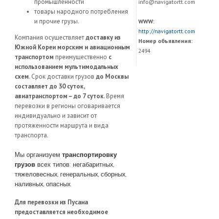
промышленности
info@navigatortt.com
товары народного потребления
и прочие грузы.
WWW:
http://navigatortt.com
Компания осуществляет
доставку из
Номер объявления:
Южной Кореи морским и авиационным
2494
транспортом
преимущественно
с
использованием мультимодальных
схем
. Срок доставки грузов
до Москвы
составляет до 30 суток,
авиатранспортом – до 7 суток
. Время
перевозки в регионы оговаривается
индивидуально и зависит от
протяженности маршрута и вида
транспорта.
Мы организуем
транспортировку
грузов
всех типов: негабаритных,
тяжеловесных, генеральных, сборных,
наливных, опасных.
Для перевозки из Пусана
предоставляется необходимое