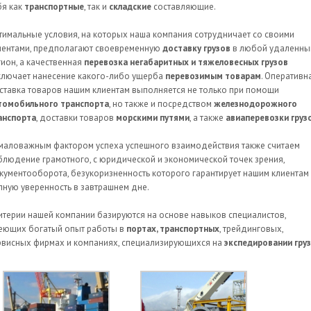
бя как
транспортные
, так и
складские
составляющие.
тимальные условия, на которых наша компания сотрудничает со своими
иентами, предполагают своевременную
доставку грузов
в любой удаленны
гион, а качественная
перевозка негабаритных и тяжеловесных грузов
ключает нанесение какого-либо ущерба
перевозимым товарам
. Оперативн
ставка товаров нашим клиентам выполняется не только при помощи
томобильного транспорта
, но также и посредством
железнодорожного
анспорта
, доставки товаров
морскими путями
, а также
авиаперевозки груз
маловажным фактором успеха успешного взаимодействия также считаем
блюдение грамотного, с юридической и экономической точек зрения,
кументооборота, безукоризненность которого гарантирует нашим клиентам
лную уверенность в завтрашнем дне.
итерии нашей компании базируются на основе навыков специалистов,
еющих богатый опыт работы в
портах, транспортных
, трейдинговых,
рвисных фирмах и компаниях, специализирующихся на
экспедировании гру