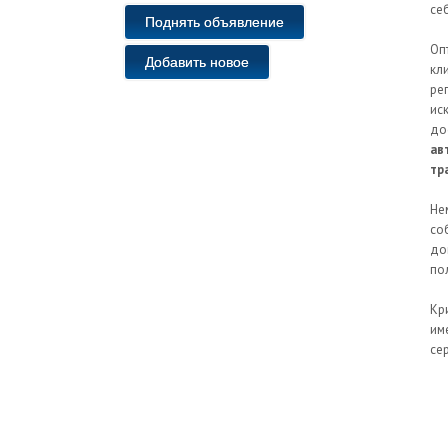
се
Поднять объявление
Оп
Добавить новое
кл
ре
ис
до
ав
тр
Не
со
до
по
Кр
им
се