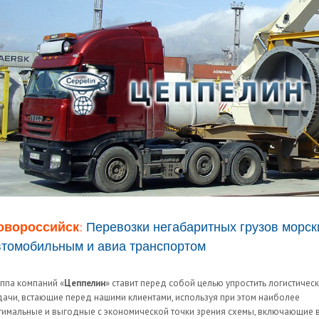
овороссийск:
Перевозки негабаритных грузов морск
втомобильным и авиа транспортом
уппа компаний «
Цеппелин
» ставит перед собой целью упростить логистичес
дачи, встающие перед нашими клиентами, используя при этом наиболее
тимальные и выгодные с экономической точки зрения схемы, включающие 