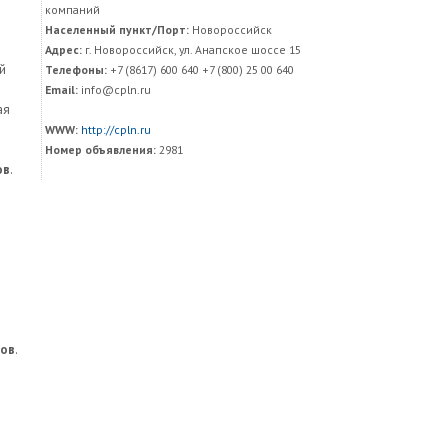
компаний
Населенный пункт/Порт:
Новороссийск
Адрес:
г. Новороссийск, ул. Анапское шоссе 15
й
Телефоны:
+7 (8617) 600 640 +7 (800) 25 00 640
Email:
info@cpln.ru
ая
WWW:
http://cpln.ru
Номер объявления:
2981
ов
.
зов
.