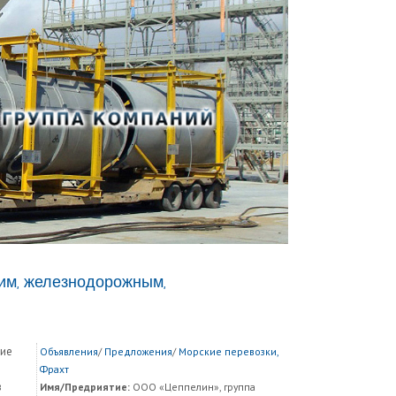
им, железнодорожным,
кие
Объявления
/
Предложения
/
Морские перевозки,
Фрахт
в
Имя/Предриятие:
ООО «Цеппелин», группа