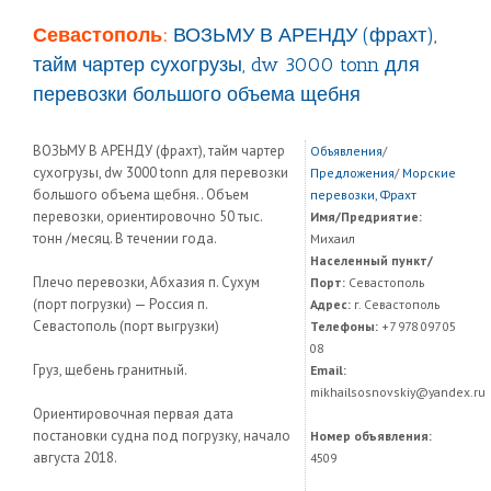
Севастополь:
ВОЗЬМУ В АРЕНДУ (фрахт),
тайм чартер сухогрузы, dw 3000 tonn для
перевозки большого объема щебня
ВОЗЬМУ В АРЕНДУ (фрахт), тайм чартер
Объявления
/
сухогрузы, dw 3000 tonn для перевозки
Предложения
/
Морские
большого объема щебня.. Объем
перевозки, Фрахт
перевозки, ориентировочно 50 тыс.
Имя/Предриятие:
тонн /месяц. В течении года.
Михаил
Населенный пункт/
Плечо перевозки, Абхазия п. Сухум
Порт:
Севастополь
(порт погрузки) — Россия п.
Адрес:
г. Севастополь
Севастополь (порт выгрузки)
Телефоны:
+7 978 097 05
08
Груз, щебень гранитный.
Email:
mikhailsosnovskiy@yandex.ru
Ориентировочная первая дата
постановки судна под погрузку, начало
Номер объявления:
августа 2018.
4509