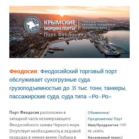
Феодосия:
Феодосийский торговый порт
обслуживает сухогрузные суда
грузоподъемностью до 35 тыс. тонн, танкеры,
пассажирские суда, суда типа «Ро-Ро»
Порт Феодосия
расположен в
Объявления
/
западной части незамерзающего
Предложения
/
Порт
Феодосийского залива Черного моря.
Имя/Предриятие:
ГУП
Отсутствует необходимость в ледовой
РК «КМП»
проводке в зимнее время. Глубина в
Населенный пункт/