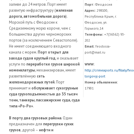
заливе до 24 метров. Порт имеет
Порт:
Феодосия
развитую инфраструктуру (
железная
Адрес:
298100,
дорога, автомобильная дорога
).
Республика Крым, г.
Морской путь с Феодосии к
Феодосия, ул.
Средиземному морю короче, чем с
Горького,14
большинства других черноморских
Телефоны:
+7(36562) 93-
портов (за исключением Севастополя).
202
Не имеет соединяющего входного
Email:
feodosia-
канала с морем.
Порт открыт для
port@mail.ru
захода судов круглый год
, и оказывает
услуги по
переработке грузов широкой
WWW:
номенклатуры
, механизирован, имеет
http://crimeaports.ru/filialy/feo
разветвлённую
сеть
torgovyj-port
железнодорожных путей
. Порт
Номер объявления:
принимает и
обслуживает сухогрузные
17901
суда грузоподъемностью до 35 тысяч
тонн, танкеры, пассажирские суда, суда
типа «Ро-Ро»
.
В порту два грузовых района
. Один
предназначен для
перегрузки сухих
грузов
, другой –
нефти и