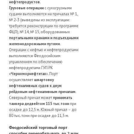
нефтепродуктов
.
Грузовые операции
с сухогрузными
судами выполняются на причалах № 1,
№ 2-3 (выведены из эксплуатации:
требуется реконструкции по программе
ФЦП), № 14, № 15, оборудованных
портальными кранами и подъездными
железнодорожными путями
.
Операции с нефтью и нефтепродуктами
выполняются Феодосийским
управлением по обеспечению
нефтепродуктами ГУП РК
«
Черноморнефтегаз
». Порт
осуществляет
швартовку
нефтеналивных судов к двум
рейдовым нефтеналивным причалам
.
Северный причал может
принимать
танкера дедвейтом 115 тыс.тонн
при
осадке до 12,5 м. Южный причал – до
80 тыс. тонн при осадке до 11,5 м.
Феодосийский торговый порт
способен перерабатывать до 2 млн.