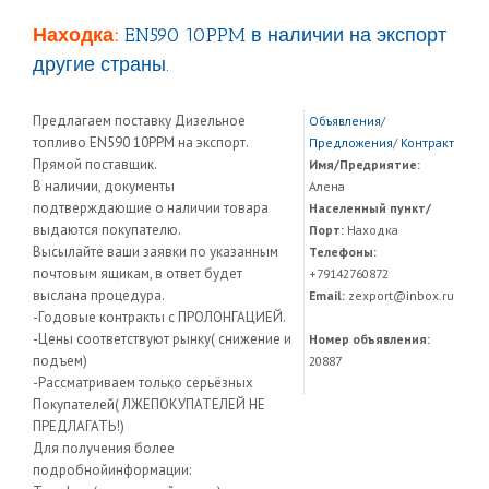
Находка:
EN590 10PPM в наличии на экспорт
другие страны.
Предлагаем поставку Дизельное
Объявления
/
топливо EN590 10PPM на экспорт.
Предложения
/
Контракт
Прямой поставщик.
Имя/Предриятие:
В наличии, документы
Алена
подтверждающие о наличии товара
Населенный пункт/
выдаются покупателю.
Порт:
Находка
Высылайте ваши заявки по указанным
Телефоны:
почтовым ящикам, в ответ будет
+79142760872
выслана процедура.
Email:
zexport@inbox.ru
-Годовые контракты с ПРОЛОНГАЦИЕЙ.
-Цены соответствуют рынку( снижение и
Номер объявления:
подъем)
20887
-Рассматриваем только серьёзных
Покупателей( ЛЖЕПОКУПАТЕЛЕЙ НЕ
ПРЕДЛАГАТЬ!)
Для получения более
подробнойинформации: