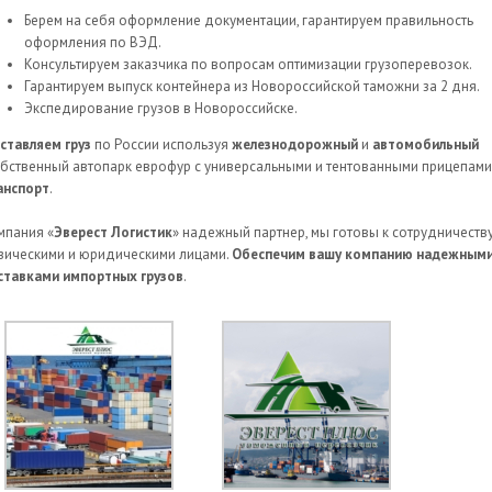
Берем на себя оформление документации, гарантируем правильность
оформления по ВЭД.
Консультируем заказчика по вопросам оптимизации грузоперевозок.
Гарантируем выпуск контейнера из Новороссийской таможни за 2 дня.
Экспедирование грузов в Новороссийске.
ставляем груз
по России используя
железнодорожный
и
автомобильный
обственный автопарк еврофур с универсальными и тентованными прицепами
анспорт
.
мпания «
Эверест Логистик
» надежный партнер, мы готовы к сотрудничеству
зическими и юридическими лицами.
Обеспечим вашу компанию надежным
ставками импортных грузов
.