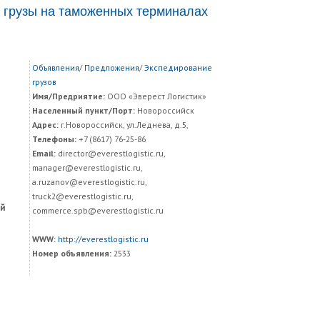
 грузы на таможенных терминалах
Объявления
/
Предложения
/
Экспедирование
грузов
Имя/Предриятие:
ООО «Эверест Логистик»
Населенный пункт/Порт:
Новороссийск
Адрес:
г.Новороссийск, ул.Леднева, д.5,
Телефоны:
+7 (8617) 76-25-86
Email:
director@everestlogistic.ru,
manager@everestlogistic.ru,
a.ruzanov@everestlogistic.ru,
truck2@everestlogistic.ru,
ой
commerce.spb@everestlogistic.ru
WWW:
http://everestlogistic.ru
Номер объявления:
2533