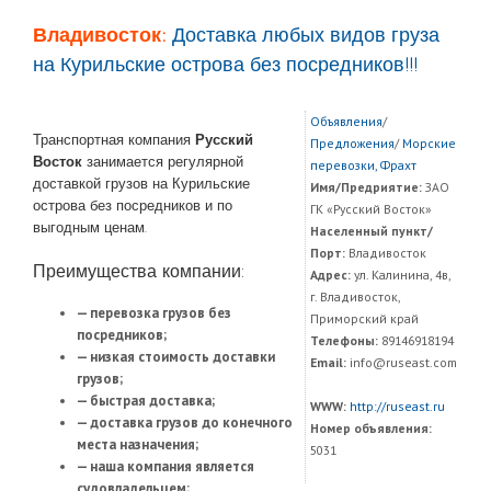
Владивосток:
Доставка любых видов груза
на Курильские острова без посредников!!!
Объявления
/
Транспортная компания
Русский
Предложения
/
Морские
Восток
занимается регулярной
перевозки, Фрахт
доставкой грузов на Курильские
Имя/Предриятие:
ЗАО
острова без посредников и по
ГК «Русский Восток»
выгодным ценам.
Населенный пункт/
Порт:
Владивосток
Преимущества компании:
Адрес:
ул. Калинина, 4в,
г. Владивосток,
— перевозка грузов без
Приморский край
посредников;
Телефоны:
89146918194
— низкая стоимость доставки
Email:
info@ruseast.com
грузов;
— быстрая доставка;
WWW:
http://ruseast.ru
— доставка грузов до конечного
Номер объявления:
места назначения;
5031
— наша компания является
судовладельцем;