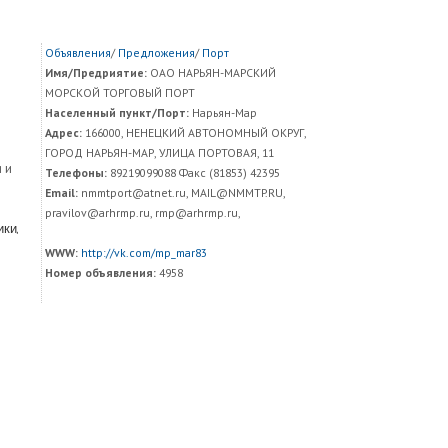
Объявления
/
Предложения
/
Порт
Имя/Предриятие:
ОАО НАРЬЯН-МАРСКИЙ
МОРСКОЙ ТОРГОВЫЙ ПОРТ
Населенный пункт/Порт:
Нарьян-Мар
Адрес:
166000, НЕНЕЦКИЙ АВТОНОМНЫЙ ОКРУГ,
ГОРОД НАРЬЯН-МАР, УЛИЦА ПОРТОВАЯ, 11
 и
Телефоны:
89219099088 Факс (81853) 42395
Email:
nmmtport@atnet.ru, MAIL@NMMTP.RU,
pravilov@arhrmp.ru, rmp@arhrmp.ru,
ки,
WWW:
http://vk.com/mp_mar83
Номер объявления:
4958