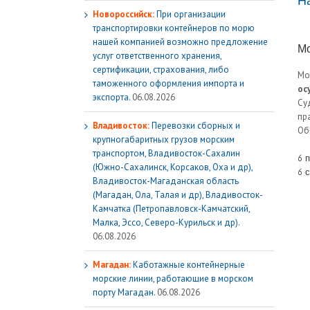
Н
Новороссийск:
При организации
транспортировки контейнеров по морю
нашей компанией возможно предложение
Мо
услуг ответственного хранения,
сертификации, страхования, либо
Мо
таможенного оформления импорта и
ос
экспорта.
06.08.2026
Су
пр
Владивосток:
Перевозки сборных и
Об
крупногабаритных грузов морским
транспортом, Владивосток-Сахалин
6 
(Южно-Сахалинск, Корсаков, Оха и др),
6 
Владивосток-Магаданская область
(Магадан, Ола, Талая и др), Владивосток-
Камчатка (Петропавловск-Камчатский,
Малка, Эссо, Северо-Курильск и др).
06.08.2026
Магадан:
Каботажные контейнерные
морские линии, работающие в морском
порту Магадан.
06.08.2026