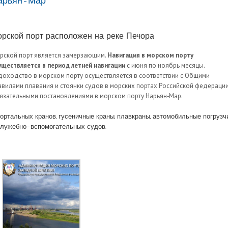
арьян-Мар
рской порт расположен на реке Печора
рской порт является замерзающим.
Навигация в морском порту
уществляется в период летней навигации
с июня по ноябрь месяцы.
доходство в морском порту осуществляется в соответствии с Общими
авилами плавания и стоянки судов в морских портах Российской федерации
язательными постановлениями в морском порту Нарьян‑Map.
портальных кранов, гусеничные краны, плавкраны, автомобильные погрузчи
служебно-вспомогательных судов.