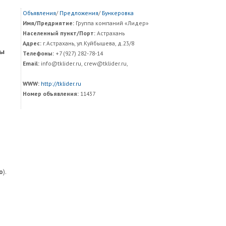
Объявления
/
Предложения
/
Бункеровка
Имя/Предриятие:
Группа компаний «Лидер»
Населенный пункт/Порт:
Астрахань
Адрес:
г.Астрахань, ул.Куйбышева, д.23/8
зы
Телефоны:
+7 (927) 282-78-14
Email:
info@tklider.ru, crew@tklider.ru,
WWW:
http://tklider.ru
Номер объявления:
11437
о
).