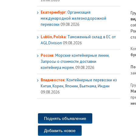
Екатеринбург:
Организация
Гр
международной железнодорожной
ви
перевозки
09.08.2026
со
Ро
Lublin, Polska:
Таможенный склад в ЕС от
ст
AGL Division
09.08.2026
Ко
бу
Россия:
Морские контейнерные линии,
Запросы о стоимости доставки
По
контейнера морем.
09.08.2026
за
Владивосток:
Контейнерные перевозки из
Гр
Китая, Кореи, Японии, Вьетнама, Индии
Ма
09.08.2026
пр
не
Поднять объявление
Добавить новое