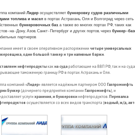
уппа компаний
Лидер
осуществляет
бункеровку судов различными
дами топлива и масел
в портах Астрахань, Оля и Волгоград через сеть
бственных
бункеровочных баз
, а также во многих портах РФ, таких как
стов-на-Дону, Азов, Санкт-Петербург и других портов, через
бункер-ба
абильных партнеров.
мпания имеет в своем оперативном распоряжении
четыре универсальных
нкеровщика, один большой танкер и три наливные баржи
.
ставляем нефтепродукты
как
на суда
работающие на ВВП РФ, так и на суда
крывающие таможенную границу РФ в портах Астрахань и Оля.
уппа компаний «
Лидер
» является надёжным партнером ООО
Газпромнефть
рин Бункер
(дочернего предприятия компании
Газпромнефть
), и
едоставляет услуги
хранения, и бункеровки
нефтепродуктов.
Перевалка
фтепродуктов
осуществляется со всех видов транспорта (
водный, ж/д, авт