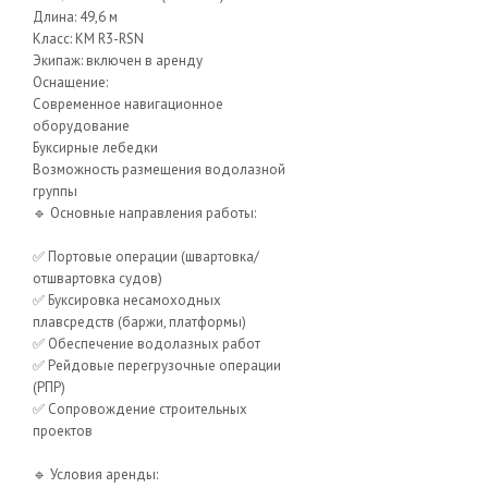
Длина: 49,6 м
Класс: KM R3-RSN
Экипаж: включен в аренду
Оснащение:
Современное навигационное
оборудование
Буксирные лебедки
Возможность размещения водолазной
группы
🔹 Основные направления работы:
✅ Портовые операции (швартовка/
отшвартовка судов)
✅ Буксировка несамоходных
плавсредств (баржи, платформы)
✅ Обеспечение водолазных работ
✅ Рейдовые перегрузочные операции
(РПР)
✅ Сопровождение строительных
проектов
🔹 Условия аренды: