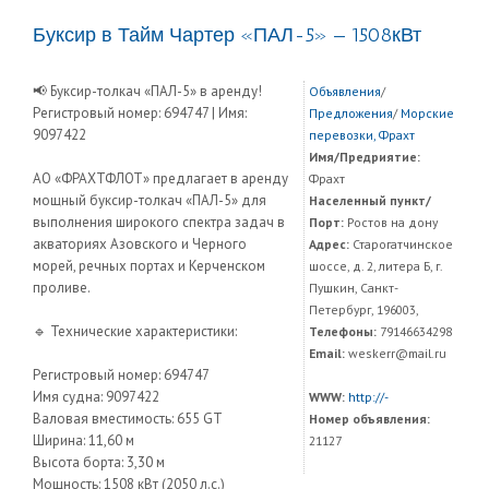
Буксир в Тайм Чартер «ПАЛ-5» — 1508кВт
📢 Буксир-толкач «ПАЛ-5» в аренду!
Объявления
/
Регистровый номер: 694747 | Имя:
Предложения
/
Морские
9097422
перевозки, Фрахт
Имя/Предриятие:
АО «ФРАХТФЛОТ» предлагает в аренду
Фрахт
мощный буксир-толкач «ПАЛ-5» для
Населенный пункт/
выполнения широкого спектра задач в
Порт:
Ростов на дону
акваториях Азовского и Черного
Адрес:
Старогатчинское
морей, речных портах и Керченском
шоссе, д. 2, литера Б, г.
проливе.
Пушкин, Санкт-
Петербург, 196003,
🔹 Технические характеристики:
Телефоны:
79146634298
Email:
weskerr@mail.ru
Регистровый номер: 694747
Имя судна: 9097422
WWW:
http://-
Валовая вместимость: 655 GT
Номер объявления:
Ширина: 11,60 м
21127
Высота борта: 3,30 м
Мощность: 1508 кВт (2050 л.с.)