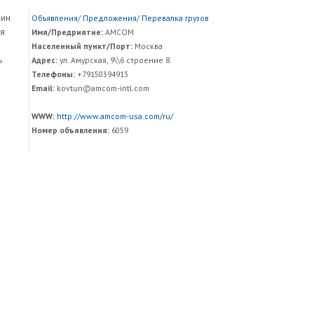
нин
Объявления
/
Предложения
/
Перевалка грузов
ия
Имя/Предриятие:
AMCOM
Населенный пункт/Порт:
Москва
ь
Адрес:
ул. Амурская, 9\\6 строение 8.
Телефоны:
+79150394913
Email:
kovtun@amcom-intl.com
WWW:
http://www.amcom-usa.com/ru/
Номер объявления:
6059