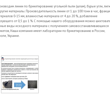
оизводим линии по брикетированию угольной пыли (шлам), бурые угли, лиг
другие материалы. Производительность линии от 1 до 100 тонн в час, фракц
териалов 0-15 мм, влажностью материала от 4 до 20 %, добавление
язующего от 0,5 до 1 %. С помощью нашего оборудования можно шихтоват
зные виды исходного материала с получением самовосстанавливающихся
икетов, Наша компания имеет лаборатории по брикетированию в России,
ропе, Украине.