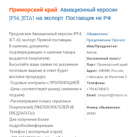
Приморский край:
Авиационный керосин
JP54, JETA1 на экспорт. Поставщик не РФ.
Предлагаем Авиационный керосин JP54,
Объявления
/
JET-A1 экспорт. Прямой поставщик.
Предложения
/
Прочее
В наличии, документы
Имя/Предриятие:
подтверждающие о наличии товара
Алена
выдаются покупателю.
Населенный пункт/
Высылайте ваши заявки по указанным
Порт:
Приморский край
почтовым ящикам, в ответ будет
Адрес:
690890, Россия,
выслана процедура.
г.Находка, ул.Мусатова 3
-Годовые контракты с ПРОЛОНГАЦИЕЙ.
Телефоны:
-Цены соответствуют рынку( снижение и
+79142760872
подъем)
Email:
zexport@inbox.ru
-Рассматриваем только серьёзных
Покупателей( ЛЖЕПОКУПАТЕЛЕЙ НЕ
Номер объявления:
ПРЕДЛАГАТЬ!)
20942
Для получения более
подробнойинформации:
Телефон ( экспортный отдел):