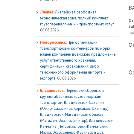
В
Лиепая:
Лиепайская свободная
экономическая зона, полный комплекс
От
грузoперевалочных и транспортных услуг
За
06.08.2026
на
Новороссийск:
При организации
От
транспортировки контейнеров по морю
нашей компанией возможно предложение
услуг ответственного хранения,
сертификации, страхования, либо
О
таможенного оформления импорта и
экспорта.
06.08.2026
Владивосток:
Перевозки сборных и
крупногабаритных грузов морским
транспортом, Владивосток-Сахалин
(Южно-Сахалинск, Корсаков, Оха и др),
Владивосток-Магаданская область
(Магадан, Ола, Талая и др), Владивосток-
Камчатка (Петропавловск-Камчатский,
Малка, Эссо, Северо-Курильск и др).