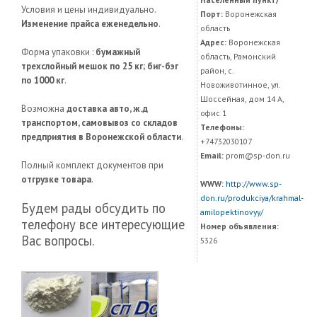
Условия и цены индивидуально.
Порт:
Воронежская
Изменение прайса еженедельно
.
область
Адрес:
Воронежская
Форма упаковки :
бумажный
область, Рамонский
трехслойный мешок по 25 кг; биг-бэг
район, с.
по 1000 кг
.
Новоживотинное, ул.
Шоссейная, дом 14 А,
Возможна
доставка авто, ж.д
офис 1
транспортом, самовывоз со складов
Телефоны:
предприятия в Воронежской области
.
+74732030107
Email:
prom@sp-don.ru
Полный комплект документов при
отгрузке товара
.
WWW:
http://www.sp-
don.ru/produkciya/krahmal-
Будем рады обсудить по
amilopektinovyy/
телефону все интересующие
Номер объявления:
Вас вопросы.
5326