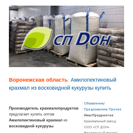
Воронежская область:
Амилопектиновый
крахмал из восковидной кукурузы купить
Объявления
/
Производитель крахмалопродуктов
Предложения
/
Прочее
предлагает купить оптом
Имя/Предриятие:
Амилопектиновый крахмал
из
Крахмальный завод
восковидной кукурузы
.
ООО «СП ДОН»
Населенный пункт/