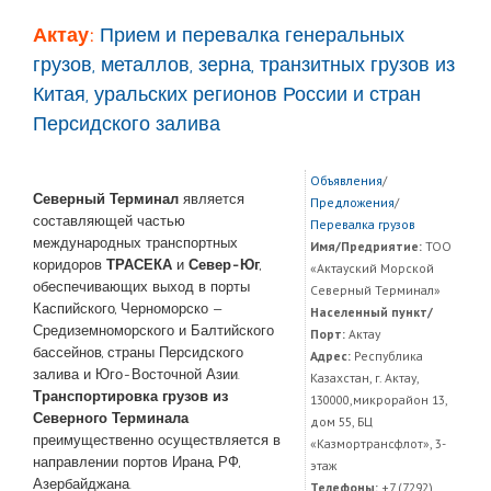
Актау:
Прием и перевалка генеральных
грузов, металлов, зерна, транзитных грузов из
Китая, уральских регионов России и стран
Персидского залива
Объявления
/
Северный Терминал
является
Предложения
/
составляющей частью
Перевалка грузов
международных транспортных
Имя/Предриятие:
ТОО
коридоров
ТРАСЕКА
и
Север-Юг
,
«Актауский Морской
обеспечивающих выход в порты
Северный Терминал»
Каспийского, Черноморско —
Населенный пункт/
Средиземноморского и Балтийского
Порт:
Актау
бассейнов, страны Персидского
Адрес:
Республика
залива и Юго-Восточной Азии.
Казахстан, г. Актау,
Транспортировка грузов из
130000,микрорайон 13,
Северного Терминала
дом 55, БЦ
преимущественно осуществляется в
«Казмортрансфлот», 3-
направлении портов Ирана, РФ,
этаж
Азербайджана.
Телефоны:
+7 (7292)