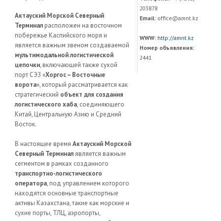
203878
Актауский Морской Северный
Email:
office@amnt.kz
Терминал
расположен на восточном
побережье Каспийского моря и
WWW:
http://amnt.kz
является важным звеном создаваемой
Номер объявления:
мультимодальной логистической
2441
цепочки
, включающей также сухой
порт СЭЗ «
Хоргос – Восточные
ворота
», который рассматривается как
стратегический
объект для создания
логистического хаба
, соединяющего
Китай, Центральную Азию и Средний
Восток.
В настоящее время
Актауский Морской
Северный Терминал
является важным
сегментом в рамках созданного
транспортно-логистического
оператора
, под управлением которого
находятся основные транспортные
активы Казахстана, такие как морские и
сухие порты, ТЛЦ, аэропорты,