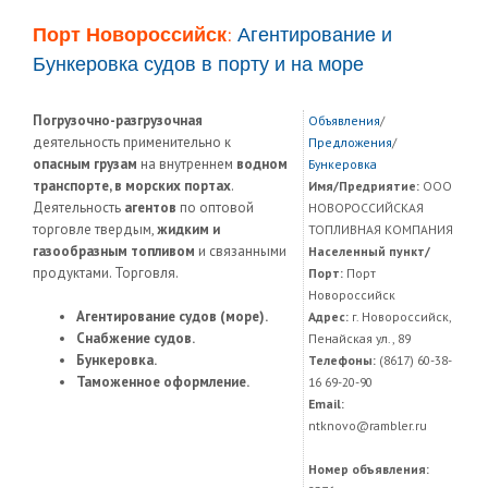
Порт Новороссийск:
Агентирование и
Бункеровка судов в порту и на море
Погрузочно-разгрузочная
Объявления
/
деятельность применительно к
Предложения
/
опасным грузам
на внутреннем
водном
Бункеровка
транспорте, в морских портах
.
Имя/Предриятие:
ООО
Деятельность
агентов
по оптовой
НОВОРОССИЙСКАЯ
торговле твердым,
жидким и
ТОПЛИВНАЯ КОМПАНИЯ
газообразным топливом
и связанными
Населенный пункт/
продуктами. Торговля.
Порт:
Порт
Новороссийск
Агентирование судов (море).
Адрес:
г. Новороссийск,
Снабжение судов.
Пенайская ул., 89
Бункеровка.
Телефоны:
(8617) 60-38-
Таможенное оформление.
16 69-20-90
Email:
ntknovo@rambler.ru
Номер объявления: