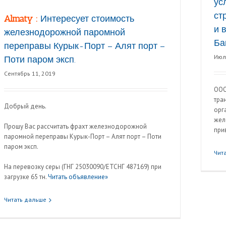
ус
ст
Almaty :
Интересует стоимость
и 
железнодорожной паромной
Бак
переправы Курык-Порт – Алят порт –
Июл
Поти паром эксп.
Сентябрь 11, 2019
ООО
тра
Добрый день.
орг
жел
Прошу Вас рассчитать фрахт железнодорожной
при
паромной переправы Курык-Порт – Алят порт – Поти
паром эксп.
Чит
На перевозку серы (ГНГ 25030090/ЕТСНГ 487169) при
загрузке 65 тн.
Читать объявление»
Читать дальше