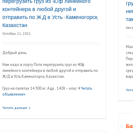
перегрузить груз из 40ф линейного
гр
контейнера в любой другой и
не
отправить по Ж.Д в Усть-Каменогорск,
та
Казахстан
Авгу
Октябрь 11, 2021
Max
Добрый день.
сле
Пер
Нам надо в порту Поти перегрузить груз из 40ф
жел
линейного контейнера в любой другой и отправить по
сре
Ж/Д в Усть Каменогорск, Казахстан.
вар
Груз на палетах 14 300 кг. Адр . 1428 – клас 4
Читать
Чит
объявление»
Читать дальше
Ба