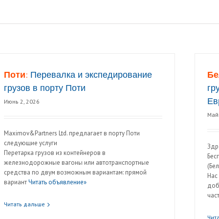
Поти:
Перевалка и экспедирование
Бе
грузов в порту Поти
гр
Ев
Июнь 2, 2026
Май 
Maximov&Partners Ltd. предлагает в порту Поти
следующие услуги
Здр
Перетарка грузов из контейнеров в
Бес
железнодорожные вагоны или автотранспортные
(Бе
средства по двум возможным вариантам: прямой
Нас
вариант
Читать объявление»
доб
час
Читать дальше
Чит