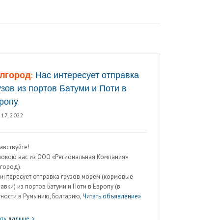
лгород:
Нас интересует отправка
узов из портов Батуми и Поти в
ропу.
17, 2022
авствуйте!
покою вас из ООО «Региональная Компания»
лгород).
 интересует отправка грузов морем (кормовые
авки) из портов Батуми и Поти в Европу (в
тности в Румынию, Болгарию,
Читать объявление»
ать дальше