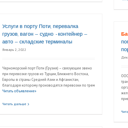
Услуги в порту Поти, перевалка
грузов, вагон — судно -контейнер —
Ба
авто — складские терминалы
по
по
Январь 2, 2022
Дек
Черноморский порт Поти (Грузия) – связующее звено
при перевозке грузов из Турции, Ближнего Востока,
ООО
Европы в страны Средней Азии и Афганистан,
тра
благодаря которому производятся перевозки по трем
орг
Читать объявление»
жел
при
Читать дальше
Чит