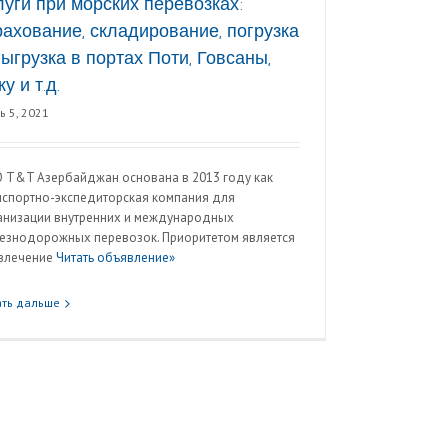
луги при морских перевозках:
рахование, складирование, погрузка
выгрузка в портах Поти, Говсаны,
у и т.д.
ь 5, 2021
 Т&T Азербайджан основана в 2013 году как
нспортно-экспедиторская компания для
анизации внутренних и международных
езнодорожных перевозок. Приоритетом является
влечение
Читать объявление»
ать дальше