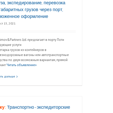
уза, экспедирование, перевозка
габаритных грузов через порт,
моженное оформление
ст 15, 2021
imov&Partners Ltd. предлагает в порту Поти
дующие услуги
етарка грузов из контейнеров в
езнодорожные вагоны или автотранспортные
дства по двум возможным вариантам, прямой
иант
Читать объявление»
ать дальше
ку:
Транспортно-экспедиторские