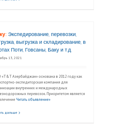
ку:
Экспедирование, перевозки,
грузка, выгрузка и складирование, в
ртах Поти, Говсаны, Баку и т.д.
абрь 13, 2021
 «Т&T Азербайджан» основана в 2012 году как
нспортно-экспедиторская компания для
анизации внутренних и международных
езнодорожных перевозок. Приоритетом является
влечение
Читать объявление»
ать дальше