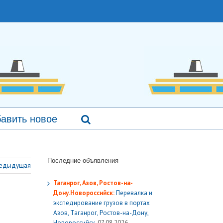
авить новое
Последние объявления
едыдущая
Таганрог, Азов, Ростов-на-
Дону.Новороссийск:
Перевалка и
экспедирование грузов в портах
Азов, Таганрог, Ростов-на-Дону,
Новороссийск.
07.08.2026