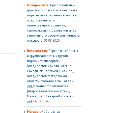
Новороссийск:
При организации
транспортировки контейнеров по
морю нашей компанией возможно
предложение услуг
ответственного хранения,
сертификации, страхования, либо
таможенного оформления импорта
и экспорта.
06.08.2026
Владивосток:
Перевозки сборных
и крупногабаритных грузов
морским транспортом,
Владивосток-Сахалин (Южно-
Сахалинск, Корсаков, Оха и др),
Владивосток-Магаданская
область (Магадан, Ола, Талая и
др), Владивосток-Камчатка
(Петропавловск-Камчатский,
Малка, Эссо, Северо-Курильск и
др).
06.08.2026
Магадан:
Каботажные