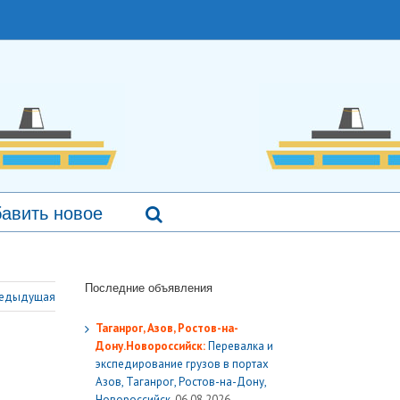
авить новое
Последние объявления
едыдущая
Таганрог, Азов, Ростов-на-
Дону.Новороссийск:
Перевалка и
экспедирование грузов в портах
Азов, Таганрог, Ростов-на-Дону,
Новороссийск.
06.08.2026