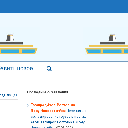
авить новое
Последние объявления
едыдущая
Таганрог, Азов, Ростов-на-
Дону.Новороссийск:
Перевалка и
экспедирование грузов в портах
Азов, Таганрог, Ростов-на-Дону,
Новороссийск.
07.08.2026