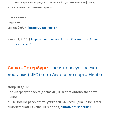
отправить груз от города Кокшетау КЗ до Анголии Африка,
можете нам рассчитать тариф?
С уважением,
Бауржан _
terraa83@bk
Читать объявление»
Июль 31, 2019
|
Морские перевозки, Фрахт
,
Объявления
,
Спрос
Читать дальше
Санкт-Петербург:
Нас интересует расчет
доставки (LIFO) от ст.Автово до порта Нинбо.
Добрый день!
Нас интересует расчет доставки (LIFO) от ст.Автово до порта
Нинбо
40 HC, можно рассмотреть утяжеленный (если цена не меняется)-
пиломатериалы лиственных пород.
Читать объявление»